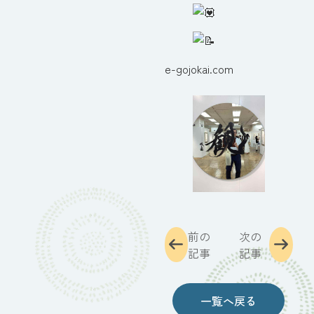
e-gojokai.com
前の
次の
記事
記事
一覧へ戻る