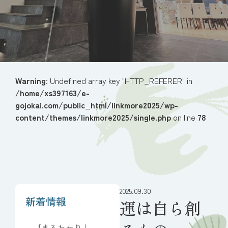
Warning
: Undefined array key "HTTP_REFERER" in
/home/xs397163/e-
gojokai.com/public_html/linkmore2025/wp-
content/themes/linkmore2025/single.php
on line
78
2025.09.30
新着情報
運は自ら創
【まるわかり！葬