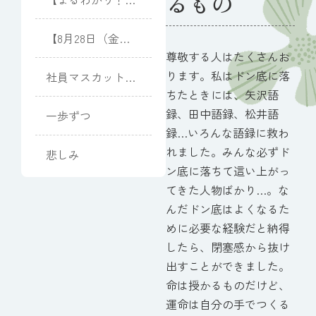
るもの
儀のマナー
】
「御霊前」と「御
【8月28日（金）
仏前」の違い
開催】向日葵と夏
尊敬する人はたくさんお
光のピアノコンサ
ります。私はドン底に落
社員マスカット
ート
(Muscat)
ちたときには、矢沢語
録、田中語録、松井語
一歩ずつ
録…いろんな語録に救わ
れました。みんな必ずド
悲しみ
ン底に落ちて這い上がっ
てきた人物ばかり…。な
んだドン底はよくなるた
めに必要な経験だと納得
したら、閉塞感から抜け
出すことができました。
命は授かるものだけど、
運命は自分の手でつくる