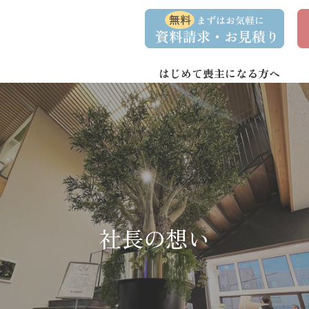
コ
ナ
資
事
ン
ビ
料
前
請
相
テ
ゲ
求
談
ン
ー
・
予
お
約
はじめて喪主になる方へ
ツ
シ
問
へ
ョ
い
合
ス
ン
わ
キ
に
せ
ッ
移
プ
動
社長の想い