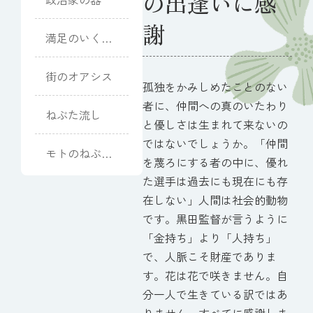
の出逢いに感
謝
満足のいく式
になりました
街のオアシス
孤独をかみしめたことのない
者に、仲間への真のいたわり
ねぶた流し
と優しさは生まれて来ないの
ではないでしょうか。「仲間
モトのねぶた
を蔑ろにする者の中に、優れ
談義
た選手は過去にも現在にも存
在しない」人間は社会的動物
です。黒田監督が言うように
「金持ち」より「人持ち」
で、人脈こそ財産でありま
す。花は花で咲きません。自
分一人で生きている訳ではあ