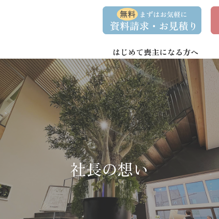
コ
ナ
資
事
ン
ビ
料
前
請
相
テ
ゲ
求
談
ン
ー
・
予
お
約
はじめて喪主になる方へ
ツ
シ
問
へ
ョ
い
合
ス
ン
わ
キ
に
せ
ッ
移
プ
動
社長の想い