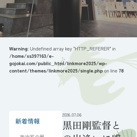
Warning
: Undefined array key "HTTP_REFERER" in
/home/xs397163/e-
gojokai.com/public_html/linkmore2025/wp-
content/themes/linkmore2025/single.php
on line
78
2026.07.06
新着情報
黒田剛監督と
政治家の器