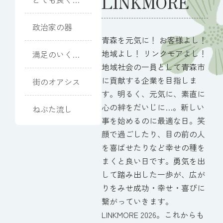
LINKMORE
ていただきま
した
政治家の器
青森を元気に！ お客様よし！
地域よし！ リンクモアよし！
満足のいく式
になりました
地域社会の一員として青森市
に貢献する企業を目指しま
街のオアシス
す。明るく、元気に、素直に
心の絆をだいじに…。新しい
ねぶた流し
事を始めるのに最適な日。笑
顔で過ごしたり、目の前の人
を喜ばせたりなど幸せの種を
まくと良い日です。勇気を出
して踏み出した一歩が、広が
りをみせ成功・幸せ・喜びに
繋がっていきます。
LINKMORE 2026。これからも