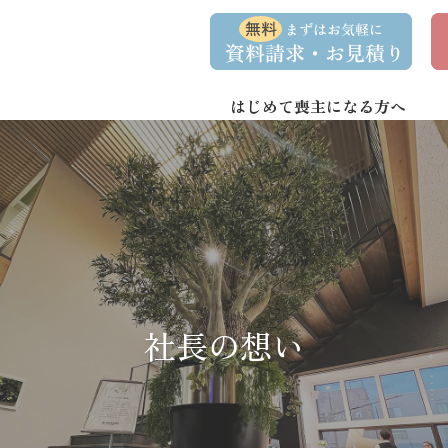
コ
ナ
資
事
ン
ビ
料
前
請
相
テ
ゲ
求
談
ン
ー
・
予
お
約
はじめて喪主になる方へ
ツ
シ
問
へ
ョ
い
合
ス
ン
わ
キ
に
せ
ッ
移
プ
動
社長の想い