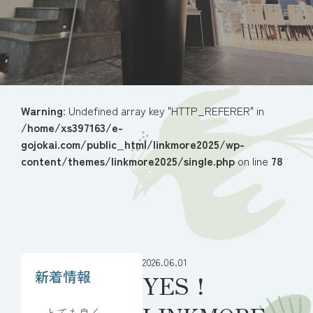
Warning
: Undefined array key "HTTP_REFERER" in
/home/xs397163/e-
gojokai.com/public_html/linkmore2025/wp-
content/themes/linkmore2025/single.php
on line
78
2026.06.01
新着情報
YES！
とても良くし