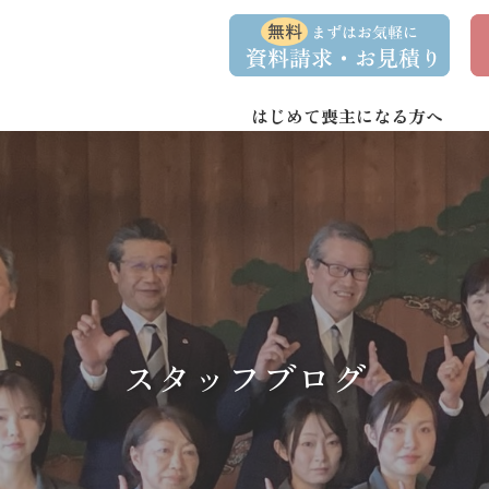
コ
ナ
資
事
ン
ビ
料
前
請
相
テ
ゲ
求
談
ン
ー
・
予
お
約
はじめて喪主になる方へ
ツ
シ
問
へ
ョ
い
合
ス
ン
わ
キ
に
せ
ッ
移
プ
動
スタッフブログ