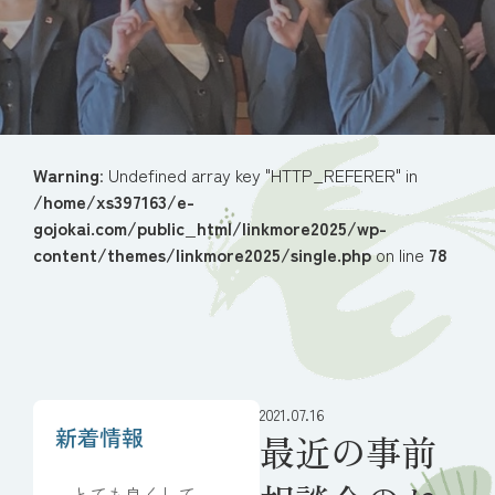
Warning
: Undefined array key "HTTP_REFERER" in
/home/xs397163/e-
gojokai.com/public_html/linkmore2025/wp-
content/themes/linkmore2025/single.php
on line
78
2021.07.16
新着情報
最近の事前
とても良くしてい