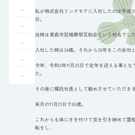
と
私が株式会社リンクモアに入社したのは平成3年
て
日。
も
政
良
治
当時は青森市冠婚葬祭互助会という社名でし
く
家
満
し
の
足
入社した時は34歳。それから30年をこの会社
て
器
の
街
い
い
の
今年、令和3年11月25日で定年を迎える事とな
た
く
オ
だ
た。
ね
式
ア
き
ぶ
に
シ
ま
その後に嘱託社員として勤めさせていただき
た
な
ス
し
流
り
た
し
来月の11月21日で65歳。
ま
し
これからも体にきを付けて気を引き締めて霊
た
転をし、