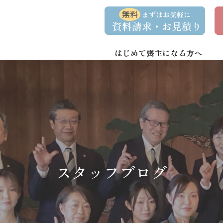
コ
ナ
資
事
ン
ビ
料
前
請
相
テ
ゲ
求
談
ン
ー
・
予
お
約
はじめて喪主になる方へ
ツ
シ
問
へ
ョ
い
合
ス
ン
わ
キ
に
せ
ッ
移
プ
動
スタッフブログ