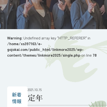
Warning
: Undefined array key "HTTP_REFERER" in
/home/xs397163/e-
gojokai.com/public_html/linkmore2025/wp-
content/themes/linkmore2025/single.php
on line
78
2021.10.15
新着
定年
情報