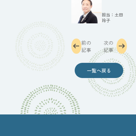
土田
玲子
前の
次の
記事
記事
一覧へ戻る