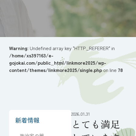
Warning
: Undefined array key "HTTP_REFERER" in
/home/xs397163/e-
gojokai.com/public_html/linkmore2025/wp-
content/themes/linkmore2025/single.php
on line
78
2026.01.31
新着情報
とても満足
政治家の器