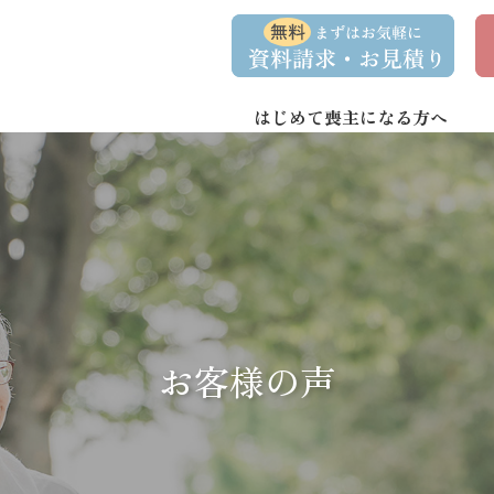
コ
ナ
資
事
ン
ビ
料
前
請
相
テ
ゲ
求
談
ン
ー
・
予
お
約
はじめて喪主になる方へ
ツ
シ
問
へ
ョ
い
合
ス
ン
わ
キ
に
せ
ッ
移
プ
動
お客様の声