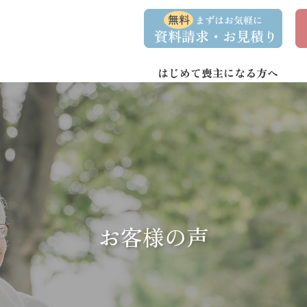
コ
ナ
資
事
ン
ビ
料
前
請
相
テ
ゲ
求
談
ン
ー
・
予
お
約
はじめて喪主になる方へ
ツ
シ
問
へ
ョ
い
合
ス
ン
わ
キ
に
せ
ッ
移
プ
動
お客様の声