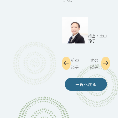
した。
土田
玲子
前の
次の
記事
記事
一覧へ戻る