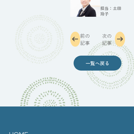
土田
玲子
前の
次の
記事
記事
一覧へ戻る