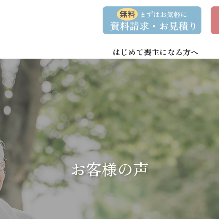
コ
ナ
資
事
ン
ビ
料
前
請
相
テ
ゲ
求
談
ン
ー
・
予
お
約
はじめて喪主になる方へ
ツ
シ
問
へ
ョ
い
合
ス
ン
わ
キ
に
せ
ッ
移
プ
動
お客様の声