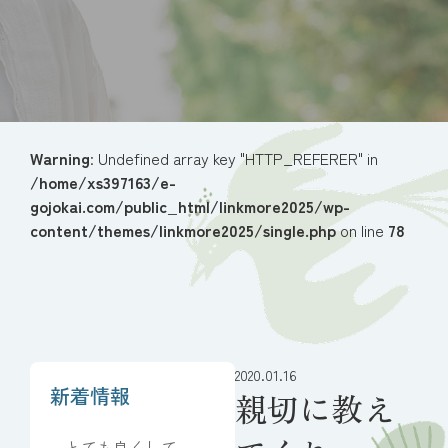
Warning
: Undefined array key "HTTP_REFERER" in
/home/xs397163/e-
gojokai.com/public_html/linkmore2025/wp-
content/themes/linkmore2025/single.php
on line
78
2020.01.16
新着情報
親切に教え
とても良くしてい