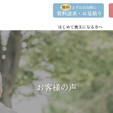
コ
ナ
資
事
ン
ビ
料
前
請
相
テ
ゲ
求
談
ン
ー
・
予
お
約
はじめて喪主になる方へ
ツ
シ
問
へ
ョ
い
合
ス
ン
わ
キ
に
せ
ッ
移
プ
動
お客様の声