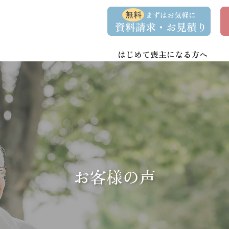
コ
ナ
資
事
ン
ビ
料
前
請
相
テ
ゲ
求
談
ン
ー
・
予
お
約
はじめて喪主になる方へ
ツ
シ
問
へ
ョ
い
合
ス
ン
わ
キ
に
せ
ッ
移
プ
動
お客様の声