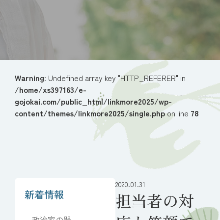
Warning
: Undefined array key "HTTP_REFERER" in
/home/xs397163/e-
gojokai.com/public_html/linkmore2025/wp-
content/themes/linkmore2025/single.php
on line
78
2020.01.31
新着情報
担当者の対
政治家の器