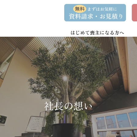
コ
ナ
資
事
ン
ビ
料
前
請
相
テ
ゲ
求
談
ン
ー
・
予
お
約
はじめて喪主になる方へ
ツ
シ
問
へ
ョ
い
合
ス
ン
わ
キ
に
せ
ッ
移
プ
動
社長の想い