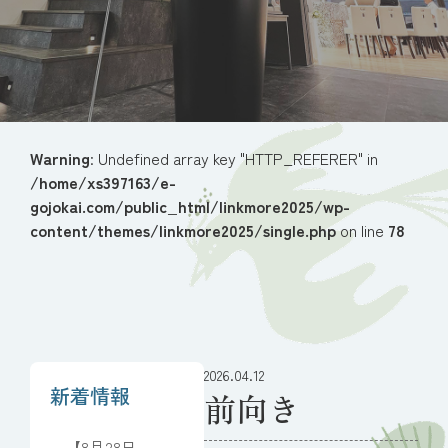
Warning
: Undefined array key "HTTP_REFERER" in
/home/xs397163/e-
gojokai.com/public_html/linkmore2025/wp-
content/themes/linkmore2025/single.php
on line
78
2026.04.12
新着情報
前向き
【8月28日