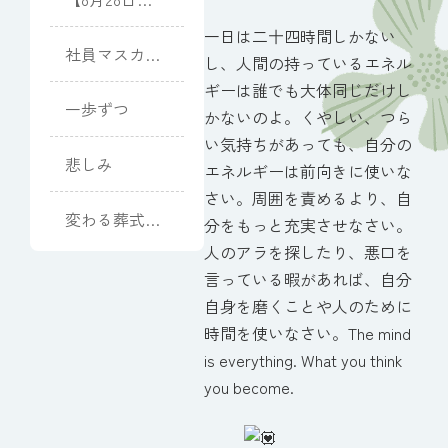
（金）開催】
一日は二十四時間しかない
向日葵と夏光
社員マスカッ
し、人間の持っているエネル
のピアノコン
ト(Muscat)
ギーは誰でも大体同じだけし
サート
一歩ずつ
かないのよ。くやしい、つら
い気持ちがあっても、自分の
悲しみ
エネルギーは前向きに使いな
さい。周囲を責めるより、自
変わる葬式、
分をもっと充実させなさい。
消えるお墓
人のアラを探したり、悪口を
言っている暇があれば、自分
自身を磨くことや人のために
時間を使いなさい。The mind
is everything. What you think
you become.