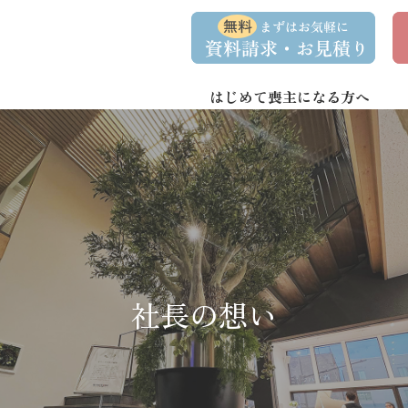
コ
ナ
資
事
ン
ビ
料
前
請
相
テ
ゲ
求
談
ン
ー
・
予
お
約
はじめて喪主になる方へ
ツ
シ
問
へ
ョ
い
合
ス
ン
わ
キ
に
せ
ッ
移
プ
動
社長の想い