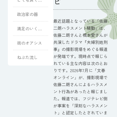
ビ
ていただきま
した
政治家の器
最近話題となっている「佐藤
二朗ハラスメント騒動」は、
満足のいく式
になりました
佐藤二朗さんと橋本愛さんが
共演したドラマ『夫婦別姓刑
街のオアシス
事』の撮影現場をめぐる報道
が発端です。現時点で報じら
ねぶた流し
れている主な内容は次のとお
りです。2026年7月に「文春
オンライン」が、撮影現場で
佐藤二朗さんによるハラスメ
ント行為があったと報じまし
た。報道では、フジテレビ側
が事案を「深刻なハラスメン
ト」と認定したとされていま