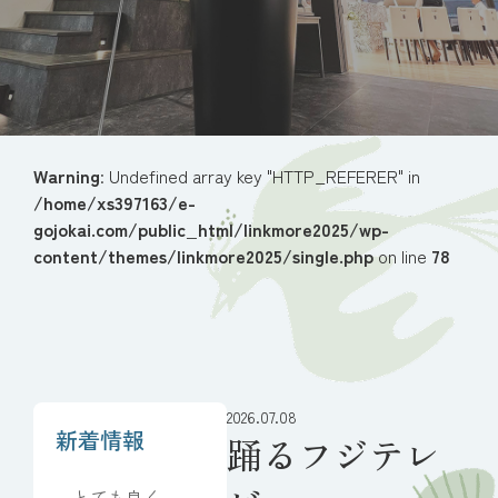
Warning
: Undefined array key "HTTP_REFERER" in
/home/xs397163/e-
gojokai.com/public_html/linkmore2025/wp-
content/themes/linkmore2025/single.php
on line
78
2026.07.08
新着情報
踊るフジテレ
とても良くし