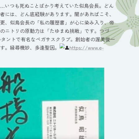
…いつも死ぬことばかり考えていた似鳥会長。どん
者には、どん底経験があります。闇があればこそ、
更、似鳥会長の「私の履歴書」が心に染み入り、帝
のニトリの原動力は「たゆまぬ挑戦」です。つづ
ルタントで有名なペガサスクラブ。創始者の渥美俊一
す。縁尋機妙、多逢聖因。
https://www.e-