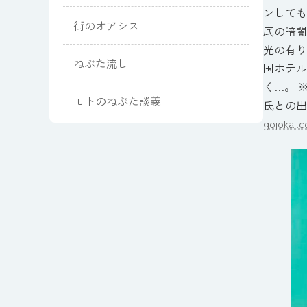
ンしても
街のオアシス
底の暗闇
光の有り
ねぶた流し
国ホテル
く…。 
モトのねぶた談義
氏との出
gojokai.