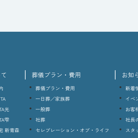
いて
葬儀プラン・費用
お知
内
葬儀プラン・費用
新着
TA
一日葬／家族葬
イベ
TA光
一般葬
お客
TA雫
社葬
社長
宅 新青森
セレブレーション・オブ・ライフ
スタ