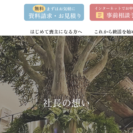
資
事
料
前
請
相
求
談
・
予
お
約
はじめて喪主になる方へ
これから終活を始
問
い
合
わ
せ
社長の想い