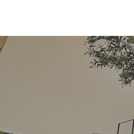
コ
ナ
ン
ビ
テ
ゲ
ン
ー
ツ
シ
へ
ョ
ス
ン
キ
に
ッ
移
プ
動