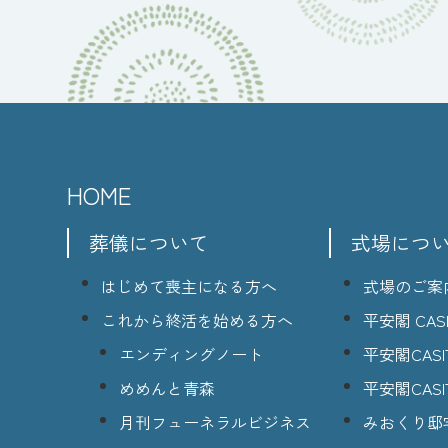
HOME
葬儀について
式場につ
はじめて喪主になる方へ
式場のご案
これから終活を始める方へ
平安閣 CASI
エンディングノート
平安閣CASI
めめんと青森
平安閣CASI
月刊フューネラルビジネス
みおくり邸