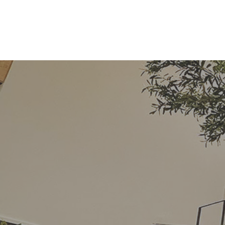
コ
ナ
ン
ビ
テ
ゲ
ン
ー
ツ
シ
へ
ョ
ス
ン
キ
に
ッ
移
プ
動