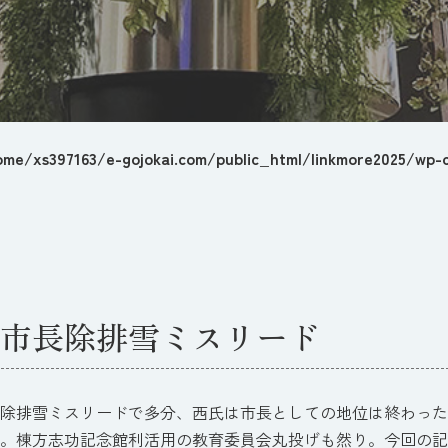
ome/xs397163/e-gojokai.com/public_html/linkmore2025/wp-c
市長除排雪ミスリード
除排雪ミスリードで多分、西氏は市長としての地位は終わった
。棟方志功記念館利活用の教育委員会丸投げも然り。今回の記