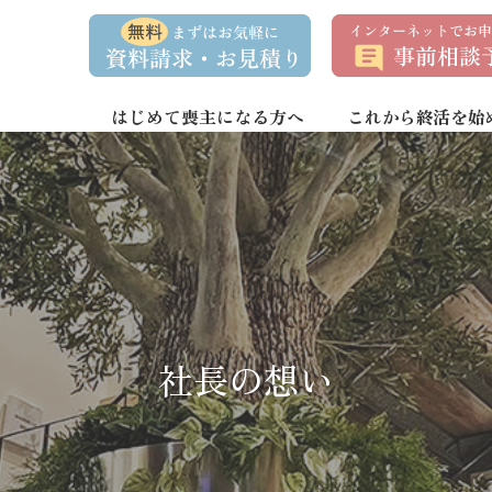
資
事
料
前
請
相
求
談
・
予
お
約
はじめて喪主になる方へ
これから終活を始
問
い
合
わ
せ
社長の想い