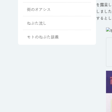
を露呈し
街のオアシス
しました
するとし
ねぶた流し
モトのねぶた談義