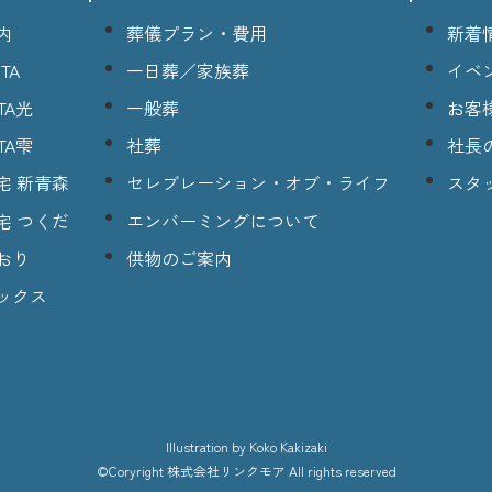
内
葬儀プラン・費用
新着
TA
一日葬／家族葬
イベ
TA光
一般葬
お客
TA雫
社葬
社長
宅 新青森
セレブレーション・オブ・ライフ
スタ
宅 つくだ
エンバーミングについて
おり
供物のご案内
ックス
lllustration
by Koko Kakizaki
©Coryright
株式会社リンクモア
All rights reserved