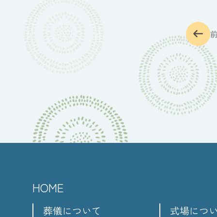
HOME
葬儀について
式場につ