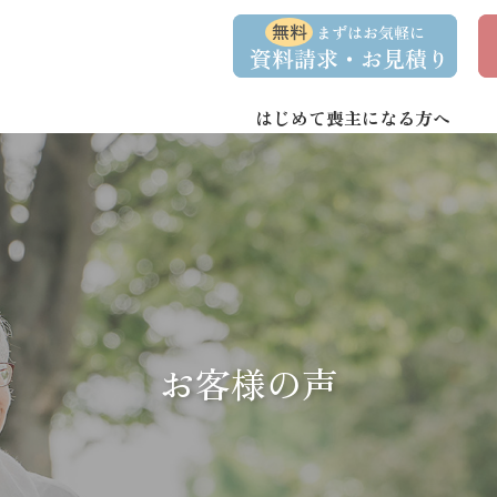
コ
ナ
資
事
ン
ビ
料
前
請
相
テ
ゲ
求
談
ン
ー
・
予
お
約
はじめて喪主になる方へ
ツ
シ
問
へ
ョ
い
合
ス
ン
わ
キ
に
せ
ッ
移
プ
動
お客様の声