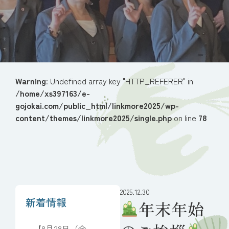
Warning
: Undefined array key "HTTP_REFERER" in
/home/xs397163/e-
gojokai.com/public_html/linkmore2025/wp-
content/themes/linkmore2025/single.php
on line
78
2025.12.30
新着情報
年末年始
【8月28日（金）