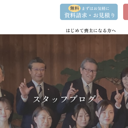
コ
ナ
資
事
ン
ビ
料
前
請
相
テ
ゲ
求
談
ン
ー
・
予
お
約
はじめて喪主になる方へ
ツ
シ
問
へ
ョ
い
合
ス
ン
わ
キ
に
せ
ッ
移
プ
動
スタッフブログ