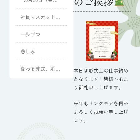
のご挨拶
開催】向日葵と夏
光のピアノコンサ
社員マスカット
ート
(Muscat)
一歩ずつ
悲しみ
変わる葬式、消え
本日は形式上の仕事納め
るお墓
となります！皆様へ心よ
り御礼申し上げます。
来年もリンクモアを何卒
よろしくお願い申し上げ
ます。