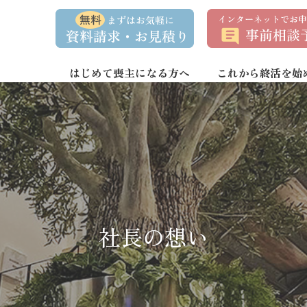
資
事
料
前
請
相
求
談
・
予
お
約
はじめて喪主になる方へ
これから終活を始
問
い
合
わ
せ
社長の想い