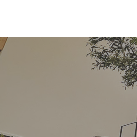
コ
ナ
ン
ビ
テ
ゲ
ン
ー
ツ
シ
へ
ョ
ス
ン
キ
に
ッ
移
プ
動