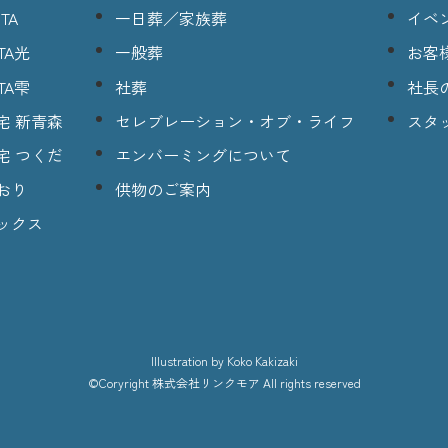
TA
一日葬／家族葬
イベ
TA光
一般葬
お客
TA雫
社葬
社長
宅 新青森
セレブレーション・オブ・ライフ
スタ
宅 つくだ
エンバーミングについて
おり
供物のご案内
ックス
lllustration
by Koko Kakizaki
©Coryright
株式会社リンクモア
All rights reserved