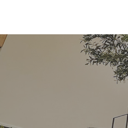
コ
ナ
ン
ビ
テ
ゲ
ン
ー
ツ
シ
へ
ョ
ス
ン
キ
に
ッ
移
プ
動