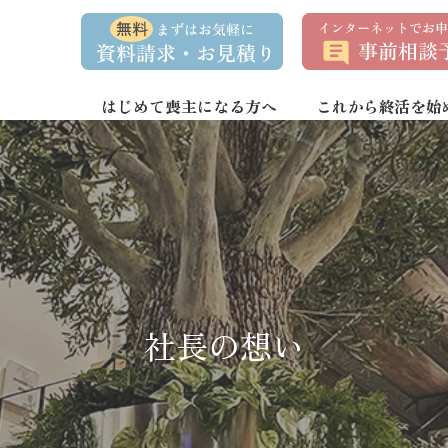
資
事
料
前
請
相
求
談
・
予
お
約
はじめて喪主になる方へ
これから終活を始
問
い
合
わ
せ
社長の想い