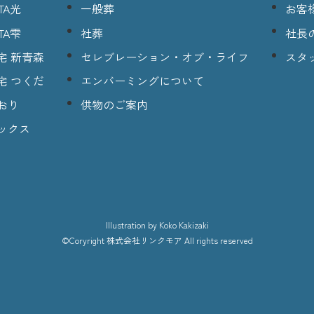
TA光
一般葬
お客
TA雫
社葬
社長
宅 新青森
セレブレーション・オブ・ライフ
スタ
宅 つくだ
エンバーミングについて
おり
供物のご案内
ックス
lllustration
by Koko Kakizaki
©Coryright
株式会社リンクモア
All rights reserved